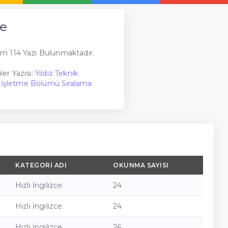
ce
m 114 Yazı Bulunmaktadır.
er Yazısı:
Yıldız Teknik
ce İşletme Bölümü Sıralama
KATEGORI ADI
OKUNMA SAYISI
Hızlı İngilizce
24
Hızlı İngilizce
24
Hızlı İngilizce
26