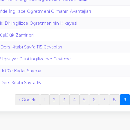
'de İngilizce Öğretmeni Olmanın Avantajları
 Bir İngilizce Öğretmeninin Hikayesi
üşlülük Zamirleri
e Ders Kitabı Sayfa 115 Cevapları
lgisayar Dilini İngilizceye Çevirme
ce: 100'e Kadar Sayma
e Ders Kitabı Sayfa 16
« Önceki
1
2
3
4
5
6
7
8
9