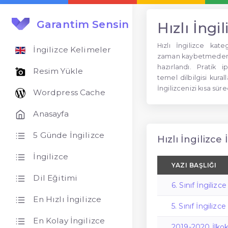
Garantim Sensin
Hızlı İngil
Hızlı İngilizce ka
İngilizce Kelimeler
zaman kaybetmeden İ
hazırlandı. Pratik i
Resim Yükle
temel dilbilgisi kura
İngilizcenizi kısa süre
Wordpress Cache
Anasayfa
5 Günde İngilizce
Hızlı İngilizce 
İngilizce
YAZI BAŞLIĞI
Dil Eğitimi
6. Sınıf İngilizc
En Hızlı İngilizce
5. Sınıf İngilizce
En Kolay İngilizce
2019-2020 İlkok