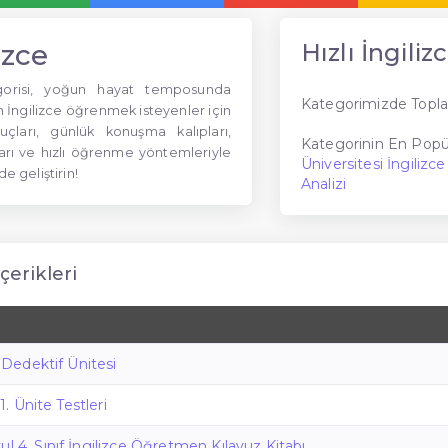
izce
Hızlı İngiliz
tegorisi, yoğun hayat temposunda
Kategorimizde Topla
ngilizce öğrenmek isteyenler için
puçları, günlük konuşma kalıpları,
Kategorinin En Popül
lları ve hızlı öğrenme yöntemleriyle
Üniversitesi İngiliz
de geliştirin!
Analizi
İçerikleri
e Dedektif Ünitesi
 1. Ünite Testleri
ul 4. Sınıf İngilizce Öğretmen Kılavuz Kitabı