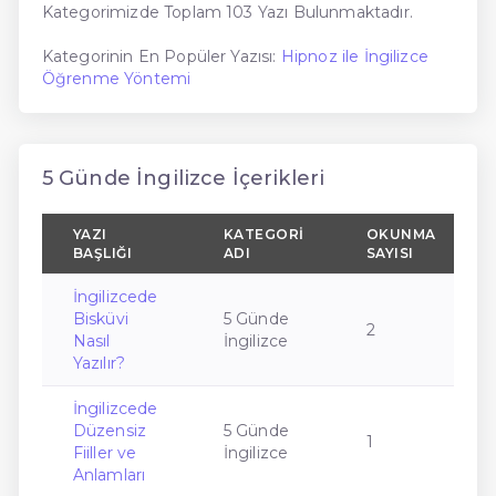
Kategorimizde Toplam 103 Yazı Bulunmaktadır.
Kategorinin En Popüler Yazısı:
Hipnoz ile İngilizce
Öğrenme Yöntemi
5 Günde İngilizce İçerikleri
YAZI
KATEGORI
OKUNMA
BAŞLIĞI
ADI
SAYISI
İngilizcede
Bisküvi
5 Günde
2
Nasıl
İngilizce
Yazılır?
İngilizcede
Düzensiz
5 Günde
1
Fiiller ve
İngilizce
Anlamları