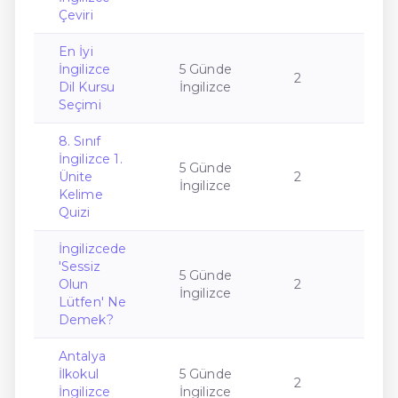
Çeviri
En İyi
İngilizce
5 Günde
2
Dil Kursu
İngilizce
Seçimi
8. Sınıf
İngilizce 1.
5 Günde
Ünite
2
İngilizce
Kelime
Quizi
İngilizcede
'Sessiz
5 Günde
Olun
2
İngilizce
Lütfen' Ne
Demek?
Antalya
İlkokul
5 Günde
2
İngilizce
İngilizce