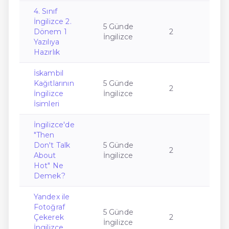
4. Sınıf
İngilizce 2.
5 Günde
Dönem 1
2
İngilizce
Yazılıya
Hazırlık
İskambil
Kağıtlarının
5 Günde
2
İngilizce
İngilizce
İsimleri
İngilizce'de
"Then
Don't Talk
5 Günde
2
About
İngilizce
Hot" Ne
Demek?
Yandex ile
Fotoğraf
5 Günde
Çekerek
2
İngilizce
İngilizce