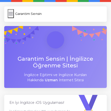
Garantim Sensin
Garantim Sensin
İngilizce Kelimeler
Resim Yükle
Wordpress Cache
Anasayfa
Garantim Sensin | İngilizce
Öğrenme Sitesi
5 Günde İngilizce
İngilizce Eğitimi ve İngilizce Kursları
İngilizce
Hakkında
Uzman
İnternet Sitesi
Dil Eğitimi
En Hızlı İngilizce
En İyi İngilizce iOS Uygulaması!
En Kolay İngilizce