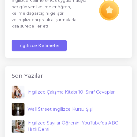
İngilizce Kelimeler iOS uygulamasıyla
her gün yeni kelimeler öğren,
En Ucuz İngilizce
kelime dağarcığını geliştir
ve İngilizceni pratik alıştırmalarla
En Uygun İngilizce
kısa sürede ilerlet!
Hızlı İngilizce
İngilizce Kelimeler
Son Yazılar
İngilizce Çalışma Kitabı 10. Sınıf Cevapları
Wall Street İngilizce Kursu Şişli
İngilizce Sayılar Öğrenin: YouTube'da ABC
Hızlı Dersi