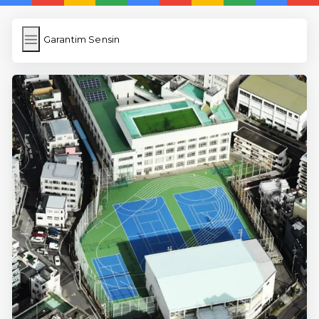
Garantim Sensin
Garantim Sensin
İngilizce Kelimeler
Resim Yükle
Wordpress Cache
Anasayfa
5 Günde İngilizce
İngilizce
Dil Eğitimi
En Hızlı İngilizce
En Kolay İngilizce