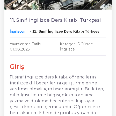
En Ucuz İngilizce
En Uygun İngilizce
11. Sınıf İngilizce Ders Kitabı Türkçesi
Hızlı İngilizce
İngilizcemi
11. Sınıf İngilizce Ders Kitabı Türkçesi
Yayınlanma Tarihi:
Kategori: 5 Günde
01.08.2025
İngilizce
Giriş
11. sınıf İngilizce ders kitabı, öğrencilerin
İngilizce dil becerilerini geliştirmelerine
yardımcı olmak için tasarlanmıştır. Bu kitap,
dil bilgisi, kelime bilgisi, okuma anlama,
yazma ve dinleme becerilerini kapsayan
çeşitli konuları içermektedir. Öğrencilerin
hem akademik hem de günlük yaşamda