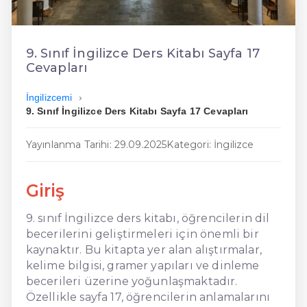
En Ucuz İngilizce
En Uygun İngilizce
9. Sınıf İngilizce Ders Kitabı Sayfa 17
Cevapları
Hızlı İngilizce
İngilizcemi
9. Sınıf İngilizce Ders Kitabı Sayfa 17 Cevapları
Yayınlanma Tarihi: 29.09.2025
Kategori: İngilizce
Giriş
9. sınıf İngilizce ders kitabı, öğrencilerin dil
becerilerini geliştirmeleri için önemli bir
kaynaktır. Bu kitapta yer alan alıştırmalar,
kelime bilgisi, gramer yapıları ve dinleme
becerileri üzerine yoğunlaşmaktadır.
Özellikle sayfa 17, öğrencilerin anlamalarını