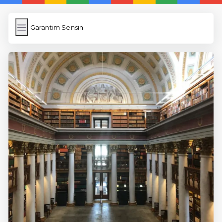
Garantim Sensin
Garantim Sensin
İngilizce Kelimeler
Resim Yükle
Wordpress Cache
Anasayfa
5 Günde İngilizce
İngilizce
Dil Eğitimi
En Hızlı İngilizce
En Kolay İngilizce