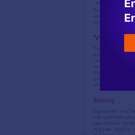
En
- **Very quick**: Çok 
Bu tür kullanımlar, d
En
olur. Özellikle yazılı
öğrenmek önemlidi
'Very' Kull
"Very" kelimesinin k
doğallığını etkileyeb
çünkü "unique" zate
yerine, "unique" keli
Başka bir örnek ise
için, "very" ile kull
etmek, daha doğru ve
Sonuç
İngilizcede "very" k
hale getirmek için ol
bazı örnekler verdi
değindik. İngilizce