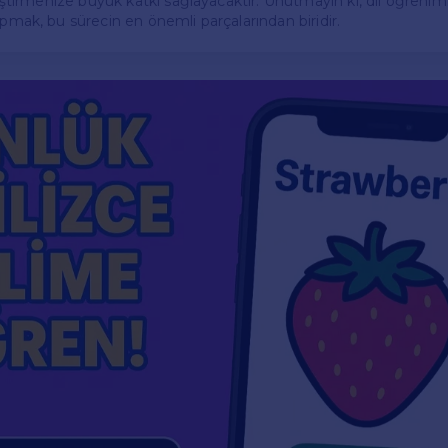
eliştirmenize büyük katkı sağlayacaktır. Unutmayın ki, dil öğrenimi 
apmak, bu sürecin en önemli parçalarından biridir.