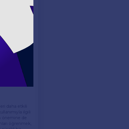
anıza yardımcı
kullanımını
, dilin
zayıflatabilir
eksizdir. Bunun
nlamına geldiği
larına dikkat
ri daha etkili
llanımıyla ilgili
nın önemine de
ımları öğrenmek,