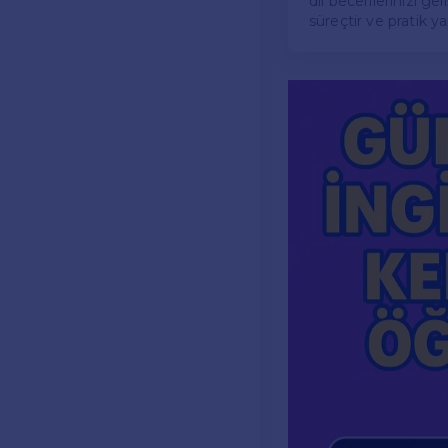
dil becerilerinizi g
süreçtir ve pratik y