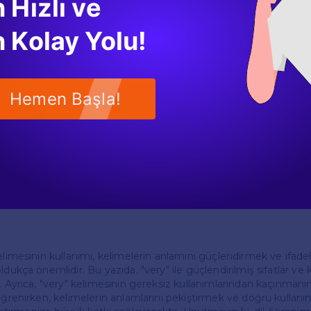
 Hızlı ve
hızlı.
ildeki ifadelerinizi zenginleştirir ve daha etkili bir iletişim kurm
 Kolay Yolu!
 ve sözlü ifade becerilerinizi geliştirirken, "very" gibi kelimelerin 
r.
anımında Dikkat Edilmesi Gerekenler
Hemen Başla!
ullanımı oldukça yaygındır, ancak bazı durumlarda aşırıya kaçmak
ilir. Örneğin, "very unique" ifadesi, "unique" kelimesinin anlamını 
n eşsiz anlamına gelir ve bu nedenle "very" ile kullanılması ger
mesinin kendisi yeterlidir.
 "very perfect" ifadesidir. "Perfect" kelimesi zaten mükemmel a
anılması da gereksiz ve yanlıştır. Bu tür durumlarda, dil bilgisi kural
 etkili bir dil kullanmanıza yardımcı olur.
elimesinin kullanımı, kelimelerin anlamını güçlendirmek ve ifadele
dukça önemlidir. Bu yazıda, "very" ile güçlendirilmiş sıfatlar ve ku
k. Ayrıca, "very" kelimesinin gereksiz kullanımlarından kaçınma
 öğrenirken, kelimelerin anlamlarını pekiştirmek ve doğru kullan