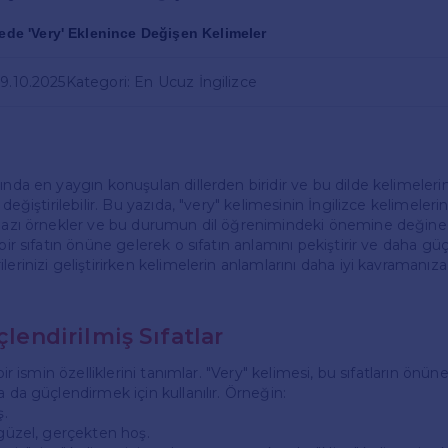
cede 'Very' Eklenince Değişen Kelimeler
09.10.2025
Kategori: En Ucuz İngilizce
ında en yaygın konuşulan dillerden biridir ve bu dilde kelimelerin
 değiştirilebilir. Bu yazıda, "very" kelimesinin İngilizce kelimeleri
 bazı örnekler ve bu durumun dil öğrenimindeki önemine değinec
bir sıfatın önüne gelerek o sıfatın anlamını pekiştirir ve daha güçl
lerinizi geliştirirken kelimelerin anlamlarını daha iyi kavramanız
çlendirilmiş Sıfatlar
 bir ismin özelliklerini tanımlar. "Very" kelimesi, bu sıfatların önü
a da güçlendirmek için kullanılır. Örneğin:
ş.
 güzel, gerçekten hoş.