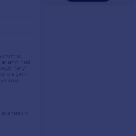
 anlamları,
n anlamını nasıl
eğiz. "Very"
ü hale getirir.
a yardımcı
ne eklenerek, o