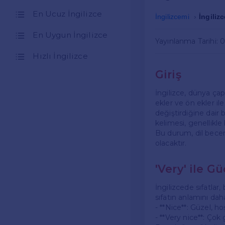
En Ucuz İngilizce
İngilizcemi
İngiliz
En Uygun İngilizce
Yayınlanma Tarihi: 
Hızlı İngilizce
Giriş
İngilizce, dünya çap
ekler ve ön ekler ile
değiştirdiğine dair
kelimesi, genellikle 
Bu durum, dil beceri
olacaktır.
'Very' ile Gü
İngilizcede sıfatlar,
sıfatın anlamını dah
- **Nice**: Güzel, ho
- **Very nice**: Çok