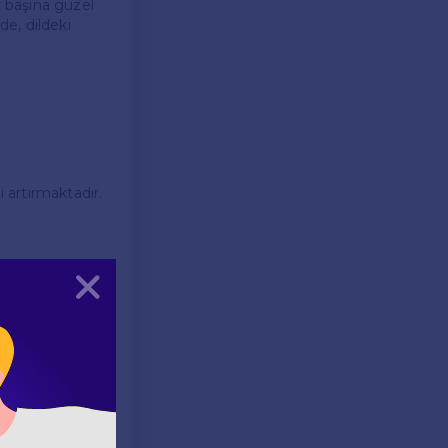
k başına güzel
de, dildeki
i artırmaktadır.
Kapat
ıştır.
lanılabilir.