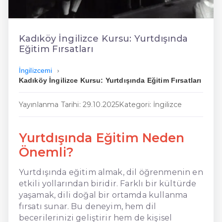
En Ucuz İngilizce
En Uygun İngilizce
Kadıköy İngilizce Kursu: Yurtdışında
Eğitim Fırsatları
Hızlı İngilizce
İngilizcemi
Kadıköy İngilizce Kursu: Yurtdışında Eğitim Fırsatları
Yayınlanma Tarihi: 29.10.2025
Kategori: İngilizce
Yurtdışında Eğitim Neden
Önemli?
Yurtdışında eğitim almak, dil öğrenmenin en
etkili yollarından biridir. Farklı bir kültürde
yaşamak, dili doğal bir ortamda kullanma
fırsatı sunar. Bu deneyim, hem dil
becerilerinizi geliştirir hem de kişisel