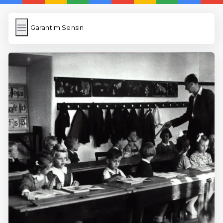
Garantim Sensin
Garantim Sensin
İngilizce Kelimeler
Resim Yükle
Wordpress Cache
Anasayfa
5 Günde İngilizce
İngilizce
Dil Eğitimi
En Hızlı İngilizce
En Kolay İngilizce